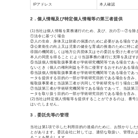
IPアドレス
本人確認
2．個人情報及び特定個人情報等の第三者提供
(1)当社は個人情報を業務遂行のため、及び、次の①～⑦を
①法令に基づく場合
②人の生命、身体又は財産の保護のために必要がある場合で
③公衆衛生の向上又は児童の健全な育成の推進のために特に
④国の機関若しくは地方公共団体又はその委託を受けた者が法
本人の同意を得ること により当該事務の遂行に支障を及ぼす
⑤当該個人情報取扱事業者が学術研究機関等である場合であ
ないとき（個人の権利利益を不当に侵害するおそれがある場
⑥当該個人情報取扱事業者が学術研究機関等である場合であ
ータを提供する目的の一部が学術研究目的である場合を含み
報取扱事業者と当該第三者が共同して学術研究を行う場合に
⑦当該第三者が学術研究機関等である場合であって、当該第
ータを取り扱う目的の一部が学術研究目的である場合を含み
(2)当社は特定個人情報等を提供することができるのは、番
はいたしません。
3．委託先等の管理
当社は第1項で示した利用目的の達成のために、お預かりした
とがあります。委託会社に対しては、適切な取扱い、管理およ
ることを禁止します。