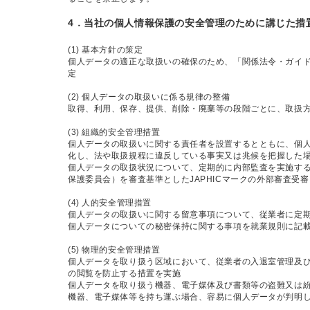
4．当社の個人情報保護の安全管理のために講じた措
(1) 基本方針の策定
個人データの適正な取扱いの確保のため、「関係法令・ガイ
定
(2) 個人データの取扱いに係る規律の整備
取得、利用、保存、提供、削除・廃棄等の段階ごとに、取扱
(3) 組織的安全管理措置
個人データの取扱いに関する責任者を設置するとともに、個
化し、法や取扱規程に違反している事実又は兆候を把握した
個人データの取扱状況について、定期的に内部監査を実施す
保護委員会）を審査基準としたJAPHICマークの外部審査受審
(4) 人的安全管理措置
個人データの取扱いに関する留意事項について、従業者に定
個人データについての秘密保持に関する事項を就業規則に記
(5) 物理的安全管理措置
個人データを取り扱う区域において、従業者の入退室管理及
の閲覧を防止する措置を実施
個人データを取り扱う機器、電子媒体及び書類等の盗難又は
機器、電子媒体等を持ち運ぶ場合、容易に個人データが判明