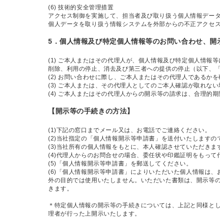
(6) 技術的安全管理措置
アクセス制御を実施して、担当者及び取り扱う個人情報デー
個人データを取り扱う情報システムを外部からの不正アクセ
5．個人情報及び特定個人情報等のお問い合わせ、開
(1) ご本人またはその代理人が、個人情報及び特定個人情
削除、利用の停止、消去及び第三者への提供の停止（以下、
(2) お問い合わせに際し、ご本人またはその代理人であるか
(3) ご本人または、その代理人としてのご本人確認が取れ
(4) ご本人またはその代理人からの開示等の請求は、合理的
【開示等の手続きの方法】
(1)下記の窓口までメール又は、お電話でご連絡ください。
(2)当社指定の「個人情報開示等申請書」を送付いたします
(3)当社所有の個人情報をもとに、本人確認させていただきま
(4)代理人からのお問合せの場合、委任状や印鑑証明をもっ
(5)「個人情報開示等申請書」を郵送してください。
(6)「個人情報開示等申請書」によりいただいた個人情報は
外の目的では使用いたしません。いただいた書類は、開示等の
きます。
＊特定個人情報の開示等の手続きについては、上記と同様と
理者が行った上開示いたします。