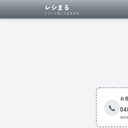
レシまる
レシート丸ごとおまかせ
お
📞
04
年中無